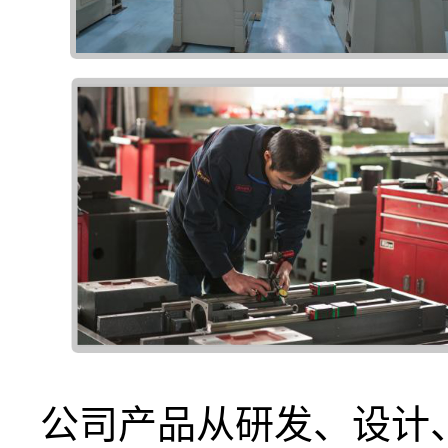
公司产品从研发、设计