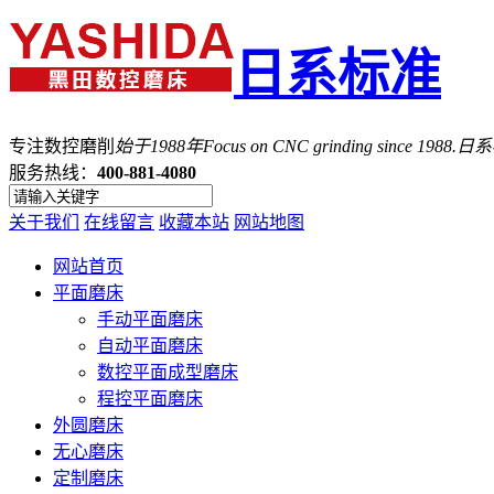
日系标准
专注数控磨削
始于1988年
Focus on CNC grinding since 1988.
服务热线：
400-881-4080
关于我们
在线留言
收藏本站
网站地图
网站首页
平面磨床
手动平面磨床
自动平面磨床
数控平面成型磨床
程控平面磨床
外圆磨床
无心磨床
定制磨床