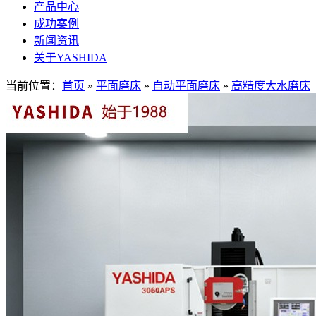
产品中心
成功案例
新闻资讯
关于YASHIDA
当前位置：
首页
»
平面磨床
»
自动平面磨床
»
高精度大水磨床