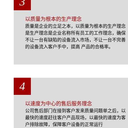
3
以质量为根本的生产理念
质量是企业的立足之本，以质量为根本的生产理念
是生产理念是企业名称所有员工的工作理念，确保
不让一台有缺陷的设备流入市场，不让一台不完善
的设备流入客户手中，提高 产品的合格率。
4
以速度为中心的售后服务理念
公司售后部门在接到客户发来质量问题单之后，以
最快的速度赶往客户产品现场，以最快的速度为客
户排除故障，保障客户设备的正常运行