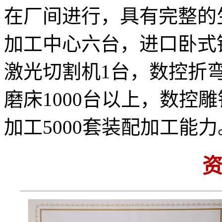
在厂间进行，具有完整的
加工中心六台，进口卧式
激光切割机1台，数控折
磨床1000台以上，数控雕
加工5000套装配加工能