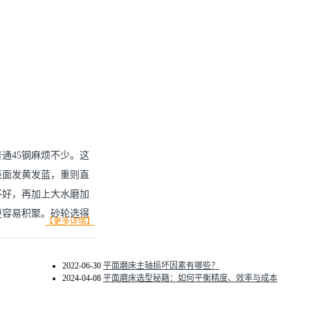
通45钢麻烦不少。这
表面发黄发蓝，重则直
不好，再加上大水磨加
更容易积聚。砂轮选得
【更多详情】
说，工件还容易报废。
件事说清楚。
2022-06-30
平面磨床主轴损坏因素有哪些？
2024-04-08
平面磨床选型秘籍：如何平衡精度、效率与成本