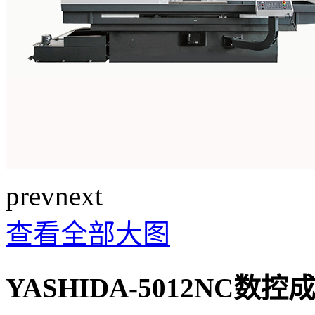
prev
next
查看全部大图
YASHIDA-5012NC数