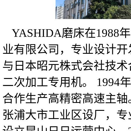
YASHIDA磨床在19
业有限公司，专业设计开发
与日本昭元株式会社技术
二次加工专用机。 199
合作生产高精密高速主轴。
张浦大市工业区设厂，专