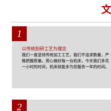
1
以传统刮研工艺为理念
我们一直坚持传统加工工艺，我们不追求数量，严
格把握质量。用心做好每一台机床，今天我们多花
一小时的时间，机床就能多为您服务一年的时间。
2