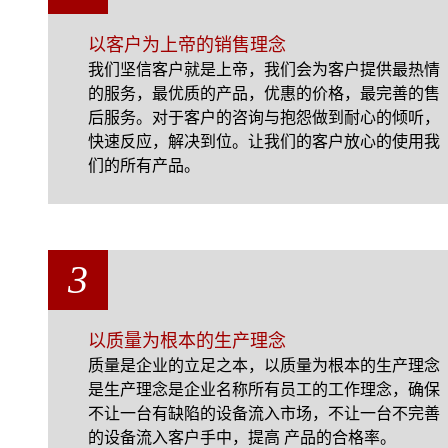
以客户为上帝的销售理念
我们坚信客户就是上帝，我们会为客户提供最热情
的服务，最优质的产品，优惠的价格，最完善的售
后服务。对于客户的咨询与抱怨做到耐心的倾听，
快速反应，解决到位。让我们的客户放心的使用我
们的所有产品。
3
以质量为根本的生产理念
质量是企业的立足之本，以质量为根本的生产理念
是生产理念是企业名称所有员工的工作理念，确保
不让一台有缺陷的设备流入市场，不让一台不完善
的设备流入客户手中，提高 产品的合格率。