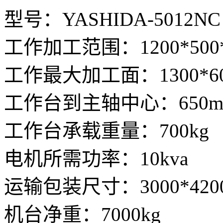
型号：YASHIDA-5012NC
工作加工范围：1200*500*
工作最大加工面：1300*6
工作台到主轴中心：650m
工作台承载重量：700kg
电机所需功率：10kva
运输包装尺寸：3000*4200
机台净重：7000kg