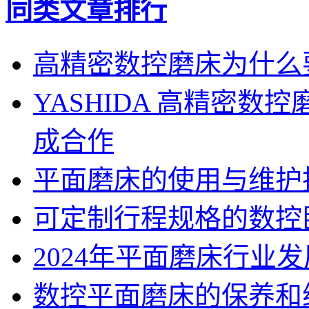
同类文章排行
高精密数控磨床为什么
YASHIDA 高精密
成合作
平面磨床的使用与维护
可定制行程规格的数控
2024年平面磨床行业
数控平面磨床的保养和