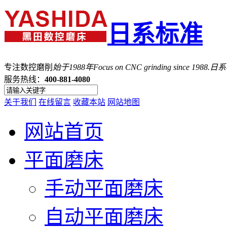
日系标准
专注数控磨削
始于1988年
Focus on CNC grinding since 1988.
服务热线：
400-881-4080
关于我们
在线留言
收藏本站
网站地图
网站首页
平面磨床
手动平面磨床
自动平面磨床