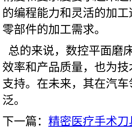
的编程能力和灵活的加工
零部件的加工需求。
总的来说，数控平面磨床
效率和产品质量，也为技
支持。在未来，其在汽车
泛。
下一篇：
精密医疗手术刀