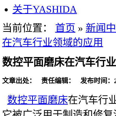
关于YASHIDA
当前位置：
首页
»
新闻中
在汽车行业领域的应用
数控平面磨床在汽车行业
文章出处： 责任编辑： 发布时间：2023-
数控平面磨床
在汽车行
它被广泛用于制造和修复