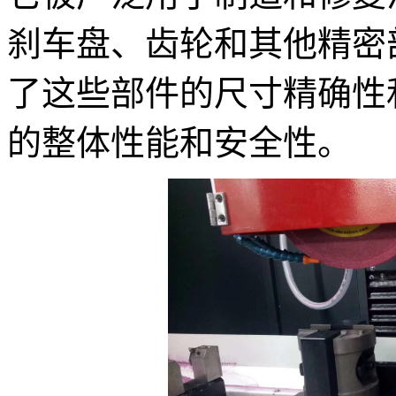
刹车盘、齿轮和其他精密
了这些部件的尺寸精确性
的整体性能和安全性。