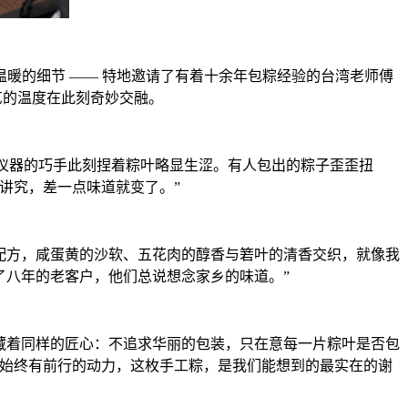
暖的细节 —— 特地邀请了有着十余年包粽经验的台湾老师傅
艺的温度在此刻奇妙交融。
密仪器的巧手此刻捏着粽叶略显生涩。有人包出的粽子歪歪扭
讲究，差一点味道就变了。”
统配方，咸蛋黄的沙软、五花肉的醇香与箬叶的清香交织，就像我
了八年的老客户，他们总说想念家乡的味道。”
里藏着同样的匠心：不追求华丽的包装，只在意每一片粽叶是否包
上始终有前行的动力，这枚手工粽，是我们能想到的最实在的谢