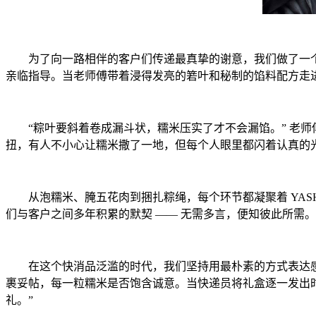
为了向一路相伴的客户们传递最真挚的谢意，我们做了一
亲临指导。当老师傅带着浸得发亮的箬叶和秘制的馅料配方走进
“粽叶要斜着卷成漏斗状，糯米压实了才不会漏馅。” 老
扭，有人不小心让糯米撒了一地，但每个人眼里都闪着认真的
从泡糯米、腌五花肉到捆扎粽绳，每个环节都凝聚着 YA
们与客户之间多年积累的默契 —— 无需多言，便知彼此所需
在这个快消品泛滥的时代，我们坚持用最朴素的方式表达感
裹妥帖，每一粒糯米是否饱含诚意。当快递员将礼盒逐一发出
礼。”