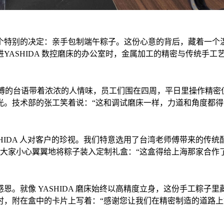
个特别的决定：亲手包制端午粽子。这份心意的背后，藏着一个温
YASHIDA 数控磨床的办公室时，金属加工的精密与传统手工
师傅的台语带着浓浓的人情味，员工们围在四周，平日里操作精
光。技术部的张工笑着说：“这和调试磨床一样，力道和角度都得
SHIDA 人对客户的珍视。我们特意选用了台湾老师傅带来的传
。大家小心翼翼地将粽子装入定制礼盒：“这盒得给上海那家合作
恩。就像 YASHIDA 磨床始终以高精度立身，这份手工粽子
时，附在盒中的卡片上写着：“感谢您让我们在精密制造的道路