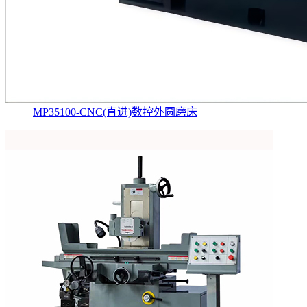
MP35100-CNC(直进)数控外圆磨床