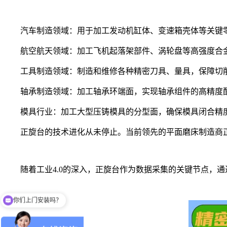
汽车制造领域：用于加工发动机缸体、变速箱壳体等关键
航空航天领域：加工飞机起落架部件、涡轮盘等高强度合
工具制造领域：制造和维修各种精密刀具、量具，保障切
轴承制造领域：加工轴承环端面，实现轴承组件的高精度
模具行业：加工大型压铸模具的分型面，确保模具闭合精
正旋台的技术进化从未停止。当前领先的平面磨床制造商
随着工业4.0的深入，正旋台作为数据采集的关键节点，
你们上门安装吗？