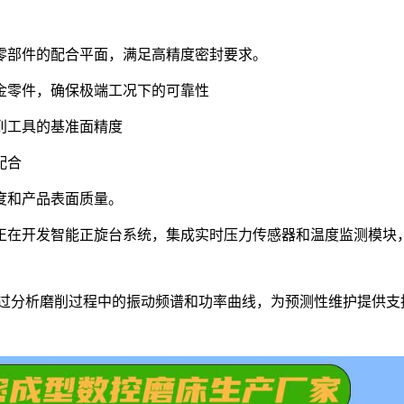
零部件的配合平面，满足高精度密封要求。
金零件，确保极端工况下的可靠性
削工具的基准面精度
配合
度和产品表面质量。
正在开发智能正旋台系统，集成实时压力传感器和温度监测模块
通过分析磨削过程中的振动频谱和功率曲线，为预测性维护提供