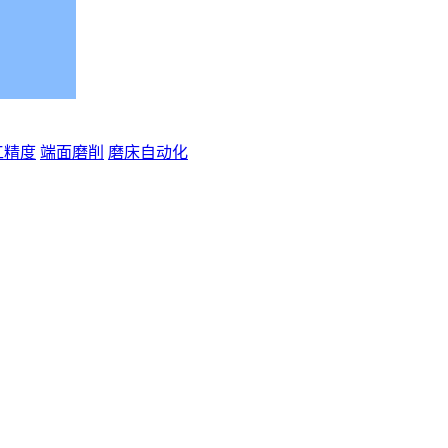
工精度
端面磨削
磨床自动化