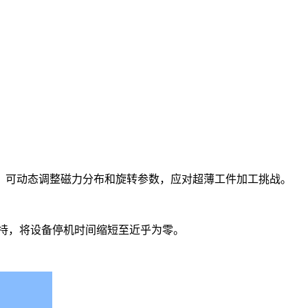
，可动态调整磁力分布和旋转参数，应对超薄工件加工挑战。
支持，将设备停机时间缩短至近乎为零。