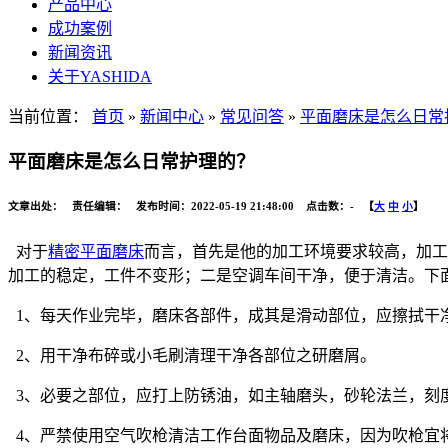
产品中心
成功案例
新闻资讯
关于YASHIDA
当前位置：
首页
»
新闻中心
»
常见问答
»
平面磨床是怎么日常
平面磨床是怎么日常护理的？
文章出处： 责任编辑： 发布时间：2022-05-19 21:48:00 点击数：
-
【
大
中
小
】
对于
精密平面磨床
而言，首先是他的加工环境要求较高，加工
加工的稳定，工件不变形；二是空调车间干净，便于清洁。下
1、每天作业完毕，磨床各部件，成其是滑动部位，应擦拭干
2、用干净布碎或小毛刷清理干净各部位之研磨屑。
3、必要之部位，应打上防锈油，如主轴磨头，砂轮法兰，刻
4、严禁使用空气吹枪清洁工作台面物品及磨床，因为吹枪宜