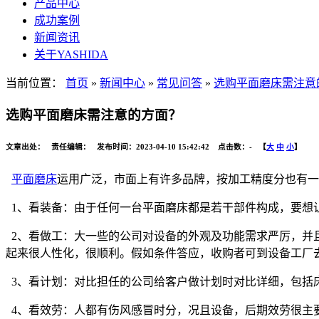
产品中心
成功案例
新闻资讯
关于YASHIDA
当前位置：
首页
»
新闻中心
»
常见问答
»
选购平面磨床需注意
选购平面磨床需注意的方面？
文章出处： 责任编辑： 发布时间：2023-04-10 15:42:42 点击数：
-
【
大
中
小
】
平面磨床
运用广泛，市面上有许多品牌，按加工精度分也有一
1、看装备：由于任何一台平面磨床都是若干部件构成，要想
2、看做工：大一些的公司对设备的外观及功能需求严厉，并
起来很人性化，很顺利。假如条件答应，收购者可到设备工厂
3、看计划：对比担任的公司给客户做计划时对比详细，包括
4、看效劳：人都有伤风感冒时分，况且设备，后期效劳很主